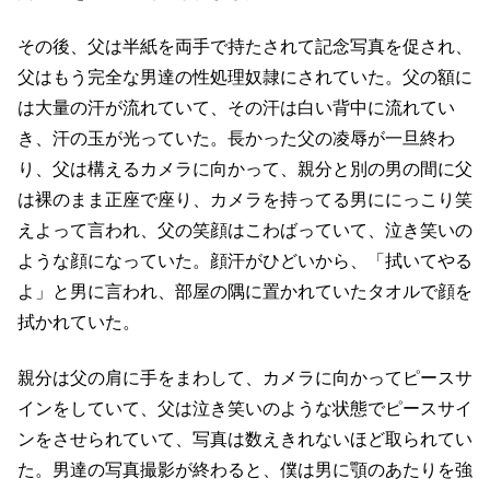
その後、父は半紙を両手で持たされて記念写真を促され、
父はもう完全な男達の性処理奴隷にされていた。父の額に
は大量の汗が流れていて、その汗は白い背中に流れてい
き、汗の玉が光っていた。長かった父の凌辱が一旦終わ
り、父は構えるカメラに向かって、親分と別の男の間に父
は裸のまま正座で座り、カメラを持ってる男ににっこり笑
えよって言われ、父の笑顔はこわばっていて、泣き笑いの
ような顔になっていた。顔汗がひどいから、「拭いてやる
よ」と男に言われ、部屋の隅に置かれていたタオルで顔を
拭かれていた。
親分は父の肩に手をまわして、カメラに向かってピースサ
インをしていて、父は泣き笑いのような状態でピースサイ
ンをさせられていて、写真は数えきれないほど取られてい
た。男達の写真撮影が終わると、僕は男に顎のあたりを強