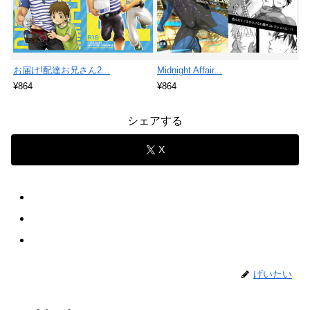
お届け!配達お兄さん2...
Midnight Affair...
¥864
¥864
シェアする
X
げいたい