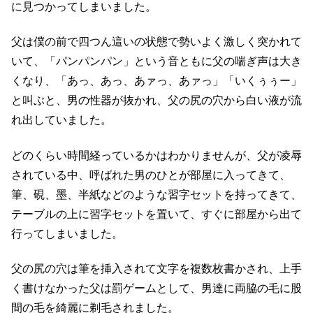
に見つかってしまいました。
父は僕の前で四つん這いの状態で勢いよく激しく突かれて
いて、「パンパンパン」という音ともに父の喘ぎ声は大き
くなり、「あっ、あっ、あァっ、あァっ」「いくぅぅー」
と叫ぶと、男の性器が抜かれ、父の尻の穴から白い液が流
れ出していました。
どのくらい時間経っているかはわかりませんが、父が凌辱
されている中、呼ばれた男のひとが部屋に入ってきて、
筆、硯、墨、半紙などのような習字セットを持ってきて、
テーブルの上に習字セットを置いて、すぐに部屋から出て
行ってしまいました。
父の尻の穴は筆を挿入されて文字を複数枚書かされ、上手
く書けなかった父は罰ゲームとして、男達に両脇の毛に股
間の毛を綺麗に剃毛されました。