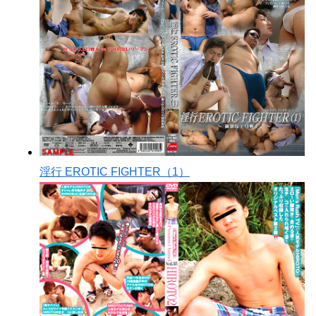
淫行 EROTIC FIGHTER（1）