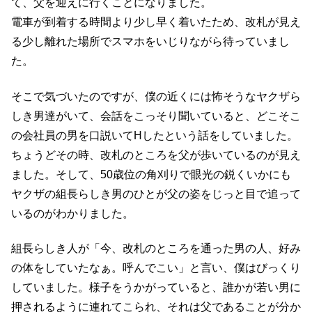
て、父を迎えに行くことになりました。
電車が到着する時間より少し早く着いたため、改札が見え
る少し離れた場所でスマホをいじりながら待っていまし
た。
そこで気づいたのですが、僕の近くには怖そうなヤクザら
しき男達がいて、会話をこっそり聞いていると、どこそこ
の会社員の男を口説いてHしたという話をしていました。
ちょうどその時、改札のところを父が歩いているのが見え
ました。そして、50歳位の角刈りで眼光の鋭くいかにも
ヤクザの組長らしき男のひとが父の姿をじっと目で追って
いるのがわかりました。
組長らしき人が「今、改札のところを通った男の人、好み
の体をしていたなぁ。呼んでこい」と言い、僕はびっくり
していました。様子をうかがっていると、誰かが若い男に
押されるように連れてこられ、それは父であることが分か