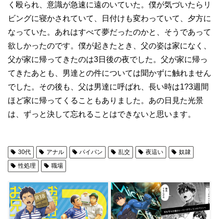
く殴られ、意識が急速に遠のいていた。僕が気づいたらリ
ビングに寝かされていて、日付けも変わっていて、夕方に
なっていた。あれはすべて夢だったのかと、そうであって
欲しかったのです。僕が起きたとき、父の姿は家になく、
父が家に帰ってきたのは3日後の夜でした。父が家に帰っ
てきたあとも、男達との件については聞かずに触れません
でした。その後も、父は男達に呼ばれ、長い時は1?3週間
ほど家に帰ってくることもありました。あの日見た光景
は、ずっと決して忘れることはできないと思います。
30代
アナル
パイパン
乱交
夜這い
奴隷
性処理
職場