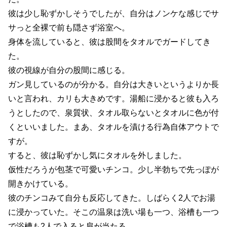
彼は少し恥ずかしそうでしたが、自分はノンケな感じでサ
サっと全裸で前も隠さず浴室へ。
身体を流していると、彼は股間をタオルでガードしてき
た。
彼の視線が自分の股間に感じる。
ガン見しているのが分かる。自分は大きいというよりか長
いと言われ、カリも大きめです。湯船に浸かると彼も入ろ
うとしたので、泉質状、タオル取らないとタオルに色が付
くといいました。まあ、タオルを漬ける行為自体アウトで
すが。
すると、彼は恥ずかし気にタオルを外しました。
仮性だろうが包茎で可愛いチンコ。少し半勃ちで先っぽが
開きかけている。
彼のチンコみて自分も反応してきた。しばらく2人でお湯
に浸かっていた。そこの温泉は洗い場も一つ、浴槽も一つ
で浴槽も2人で入ると肩が当たる。