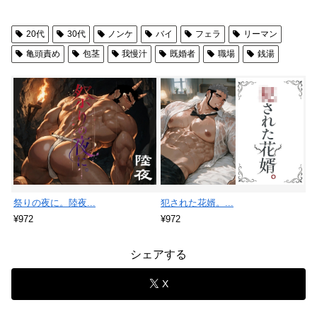
20代
30代
ノンケ
バイ
フェラ
リーマン
亀頭責め
包茎
我慢汁
既婚者
職場
銭湯
祭りの夜に。陸夜...
犯された花婿。...
¥972
¥972
シェアする
X