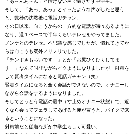
「あ～んあ～ん」と情けない声で喘ぎだす中学生。
そして、「あっ、あっ」とイッたような声がしたと思う
と、数秒の沈黙後に電話ガチャン。
その日以来、向こうからの一方的な電話が時々あるように
なり、週１ペースで半年くらいテレセをやってました。
ノンケとのテレセ。不思議な感じでしたが、慣れてきてか
らは向こうも案外ノリノリでした。
「チンポきもちいです！」とか「お尻ひくひくしてま
す！」なんて叫びながらイクようになりましたが、射精を
して賢者タイムになると電話ガチャン（笑）
賢者タイムになると全く会話ができないので、オナニーし
ながら会話をするようになりました。
そしてとうとう電話の最中（寸止めオナニー状態）で、近
くなら会ってフェラしてあげると俺が言うと、バイクで来
るということになった。
射精前だと従順な所が中学生らしく可愛い。