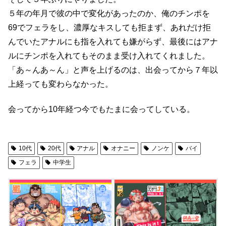
５年の年月で彼の中で変化があったのか、俺のチンポを
69でフェラをし、濃厚なキスしても拒まず、あれだけ拒
んでいたアナルにも指を入れても嫌がらず、最後にはアナ
ルにチンポを入れてもそのまま受け入れてくれました。
「あ～んあ～ん」と声を上げるのは、出会ってから７年以
上経っても変わらなかった。
会ってから10年経つ今でもたまに会ってしている。
10代
20代
アナル
オナニー
ノンケ
バイ
フェラ
中学生