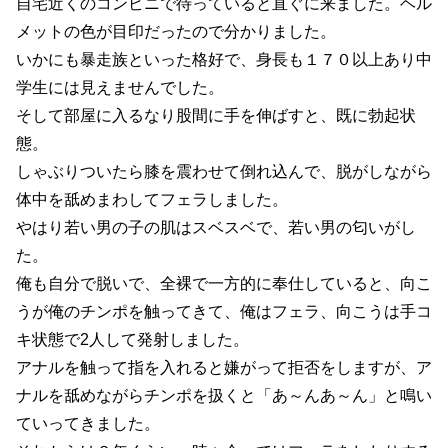
自宅近くのコンビニで待っていると直ぐに来ました。ヘル
メットの色が目印だったので分かりました。
いかにも暴走族といった格好で、身長も１７０以上あり中
学生には見えませんでした。
そして部屋に入るなり股間に手を伸ばすと、既に勃起状
態。
しゃぶりついたら膝を震わせて倒れ込んで、脱がしながら
体中を舐めまわしてフェラしました。
やはり若い男の子の肌はスベスベで、若い男の匂いがし
た。
俺も自分で脱いで、全裸で一方的に奉仕していると、向こ
うが俺のチンポを触ってきて、俺はフェラ、向こうは手コ
キ状態で2人して発射しました。
アナルを触って指を入れると嫌がって拒否をしますが、ア
ナルを舐めながらチンポを扱くと「あ～んあ～ん」と鳴い
ていってきました。