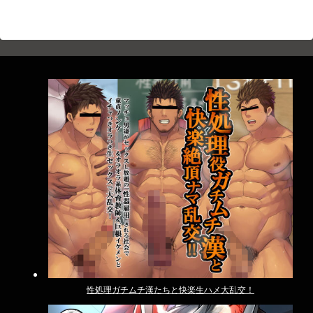
性処理ガチムチ漢たちと快楽生ハメ大乱交！