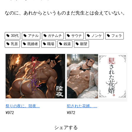
なのに、あれからというものまだ先生とは会えていない。
30代
アナル
ガチムチ
サウナ
ノンケ
フェラ
乳首
既婚者
職場
銭湯
願望
祭りの夜に。陸夜...
犯された花婿。...
¥972
¥972
シェアする