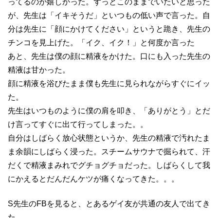
ってるのが嬉しかった。ずっとこのままでいたいと思った
が、先生は「イキそうだ」といつもの低い声で言った。自
分は先生に「顔にかけてください」というと跪き、先生の
チンコを見上げた。「イク、イク！」と何度か言った
あと、先生は僕の顔に精液をかけた。口にも入った先生の
精液は甘かった。
顔に精液を浴びたまま僕も先生に見られながらすぐにイッ
た。
先生はいつものように僕の肩を叩き、「ありがとう」とだ
け言ってすぐに出て行ってしまった。。
自分はしばらく放心状態というか、先生の精液で汚れたま
ま余韻にしばらく浸った。スチームサウナで掘られて、汗
だくで精液まみれでグチョグチョだった。しばらくして我
にかえるとだんだんケツが痛くなってきた。。。
S先生のFBを見ると、とあるゲイ友が共通の友人で出てき
た。