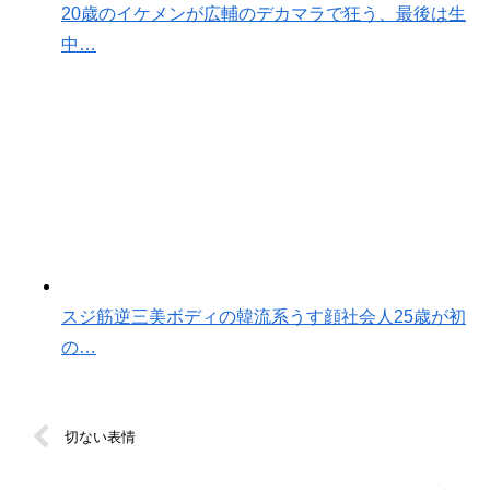
20歳のイケメンが広輔のデカマラで狂う、最後は生
中…
スジ筋逆三美ボディの韓流系うす顔社会人25歳が初
の…
切ない表情