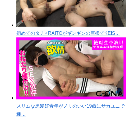
初めてのタチ♂RAITOがギンギンの巨根でKEIS…
スリムな黒髪好青年がノリのいい19歳にサカユニで
種…