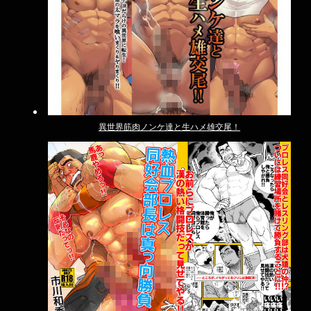
異世界筋肉ノンケ達と生ハメ雄交尾！