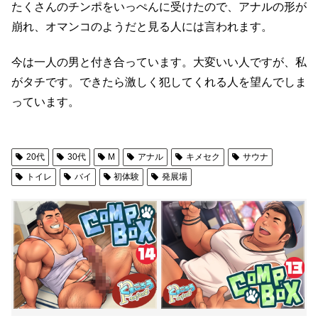
たくさんのチンポをいっぺんに受けたので、アナルの形が
崩れ、オマンコのようだと見る人には言われます。
今は一人の男と付き合っています。大変いい人ですが、私
がタチです。できたら激しく犯してくれる人を望んでしま
っています。
20代
30代
M
アナル
キメセク
サウナ
トイレ
バイ
初体験
発展場