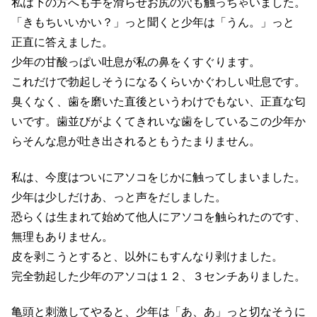
私は下の方へも手を滑らせお尻の穴も触っちゃいました。
「きもちいいかい？」っと聞くと少年は「うん。」っと
正直に答えました。
少年の甘酸っぱい吐息が私の鼻をくすぐります。
これだけで勃起しそうになるくらいかぐわしい吐息です。
臭くなく、歯を磨いた直後というわけでもない、正直な匂
いです。歯並びがよくてきれいな歯をしているこの少年か
らそんな息が吐き出されるともうたまりません。
私は、今度はついにアソコをじかに触ってしまいました。
少年は少しだけあ、っと声をだしました。
恐らくは生まれて始めて他人にアソコを触られたのです、
無理もありません。
皮を剥こうとすると、以外にもすんなり剥けました。
完全勃起した少年のアソコは１２、３センチありました。
亀頭と刺激してやると、少年は「あ、あ」っと切なそうに