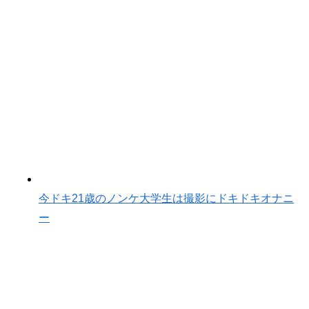
今ドキ21歳のノンケ大学生は撮影にドキドキオナニ
ー