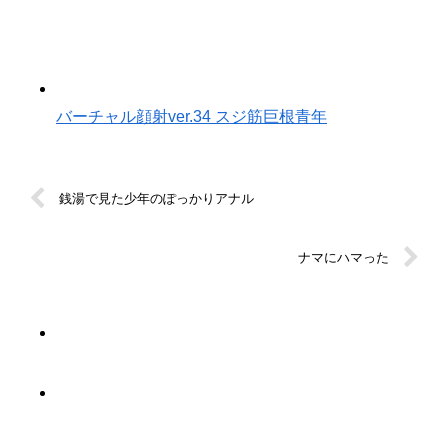
バーチャル顔射ver.34 スジ筋巨根青年
銭湯で見た少年のぽっかりアナル
ナマにハマった