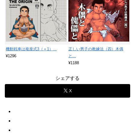
機動戦車は複座式3（＋1）...
正しい男子の教練法（四）木偶
¥1296
と...
¥1188
シェアする
X