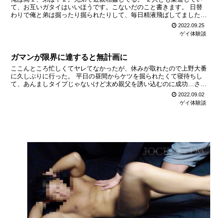
て、お互いガタイはいいほうです。こないだのこと書きます。 日替
わりで俺と弟は掘ったり掘られたりして、毎日精液飛ばしてました。
その日は、俺が弟を掘る日でした。 俺が学校から帰ってき...
2022.09.25
ゲイ体験談
ガマンが限界に達すると無計画に
ここんところ忙しくてヤレてなかったが、休みが取れたので上野大番
に久しぶりに行った。 平日の昼間からケツを掘られたくて寝待ちし
て、あんましタイプじゃないけど太め親父を誘い込むのに成功…さっ
そくナマ交尾開始。 タバコ臭いキスで唾を飲まされ、たま...
2022.09.02
ゲイ体験談