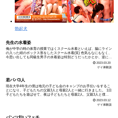
勃起犬
先生の水着姿
俺が中学の時の体育の授業ではくスクール水着といえば、脇にライン
の入った紺のボックス形をしたスクール水着(笑) 色気もなにもなく、
今思い出しても同級生男子の水着姿は特別どうだったかとか、逆に何
の印象もない。 印象に残ってるのは、サッカー部顧問...
2023.03.20
ゲイ体験談
若パパ3人
現在大学4年生の僕は地元の子ども会のキャンプのお手伝いをするこ
とになり、子どもたちの父親3人と母親2人と一緒に行きました。 1日
子どもたちを遊ばせて、夜は子どもたちと母親2人、父親3人と僕、
に分かれてコテージに入りました。 近所の銭湯で入浴...
2023.03.12
ゲイ体験談
パンツ匂いフェチ