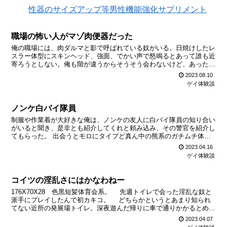
性器のサイズアップ等男性機能強化サプリメント
職場の怖い人がマゾ肉便器だった
俺の職場には、肉ダルマと影で呼ばれている奴がいる。日焼けしたレ
スラー体型にスキンヘッド、強面、でかい声で怒鳴るとあって誰も近
寄ろうとしない。俺も階が違うからそうそう会わないけど、あったら
あったで軽くしかかかわらない様にしてた。 ある日SM掲...
2023.08.10
ゲイ体験談
ノンケ白バイ隊員
制服や作業着が大好きな俺は、ノンケの友人に白バイ隊員の知り合い
がいると聞き、是非とも紹介してくれと頼み込み、その警官を紹介し
てもらった。 出会うとモロにタイプど真ん中の熊系のガチムチ体
型。聞くと元柔道部だったという事で餃子耳で一重の瞳だ。そ...
2023.04.16
ゲイ体験談
コイツの淫乱さにはかなわねー
176X70X28 色黒短髪体育会系。 先週トイレで会った淫乱な奴と
派手にプレイしたんで初カキコ。 どちらかというとあまり知られ
てない近所の発展場トイレ。深夜遊んだ帰りに車で通りかかるとめず
らしく人影が見えた。Uターンして車を止めて入っ...
2023.04.07