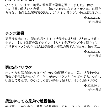
小１から中３まで、地元の警察署で柔道を習ってました。 僕がこっ
ちの世界の住人だと自覚して、匂いフェチになるきっかけはこの頃だ
ろうな。 先生には警察官OBのおじさんもいるけど、中には現役のお
まわりさんもいました。 どの先生も短髪で鍛えられた身...
2022.11.29
ゲイ体験談
チンポ鑑賞
某日帰り湯にて。 話の内容からして大学生の3人組。2人はスリ筋イ
ケメン、1人は体育会系イケメン。3人とも包茎だけど全く隠さず。
スリ筋イケメンのうち1人は伊藤健太郎似の黒ずんだ巨根、先っぽが
少しだけ見えてる。 もう1人のスリ筋は山田涼介似の完...
2022.11.22
ゲイ体験談
実は超バリウケ
オレかなり筋肉質のガタイがでかい短髪髭イカニモ系。 大学時代体
育会の野球部だったんで、ケツがかなりツンとでっぱってる。いかつ
い顔してるんで、ウケによく言い寄られるけど、オレは超バリウケ。
起きてる間はチンポのことしか考えてねー。生堀り、ケツ...
2022.10.14
ゲイ体験談
柔道やってる兄弟で近親相姦
俺は高１、弟は中２。兄弟で近親相姦してる。 ２人とも柔道してい