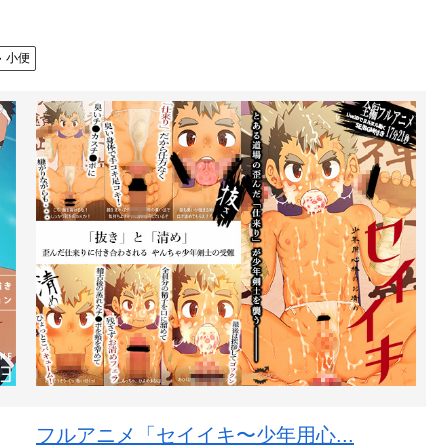
小便
フルアニメ「セイイキ〜少年用心...