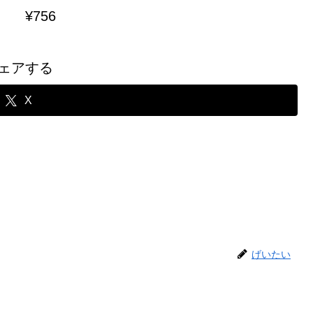
¥756
ェアする
X
げいたい