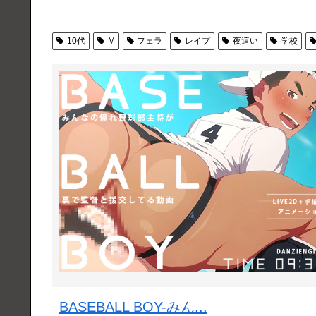
10代
M
フェラ
レイプ
夜這い
学校
BASEBALL BOY-みん...