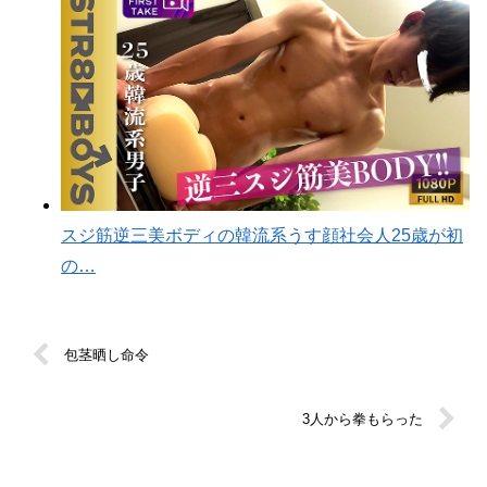
スジ筋逆三美ボディの韓流系うす顔社会人25歳が初
の…
包茎晒し命令
3人から拳もらった