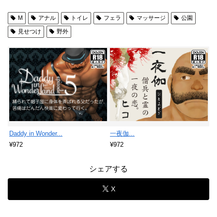
M
アナル
トイレ
フェラ
マッサージ
公園
見せつけ
野外
Daddy in Wonder...
一夜伽...
¥972
¥972
シェアする
X