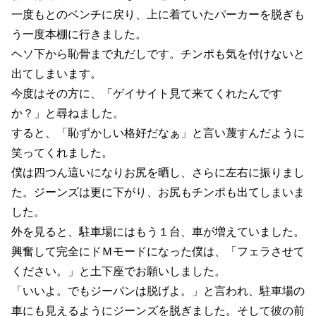
一度もとのベンチに戻り、上に着ていたパーカーを脱ぎも
う一度本棚に行きました。
ヘソ下から恥骨まで丸だしです。チンポも気を付けないと
出てしまいます。
今度はその方に、「ゲイサイト見て来てくれたんです
か？」と尋ねました。
すると、「恥ずかしい格好だなぁ」と言い蔑すんだように
笑ってくれました。
僕は四つん這いになりお尻を晒し、さらに左右に振りまし
た。ジーンズは更に下がり、お尻もチンポも出てしまいま
した。
外を見ると、駐車場にはもう１台、車が増えていました。
興奮して完全にドＭモードになった僕は、「フェラさせて
ください。」と土下座でお願いしました。
「いいよ。でもジーパンは脱げよ。」と言われ、駐車場の
車にも見えるようにジーンズを脱ぎました。そして彼の前