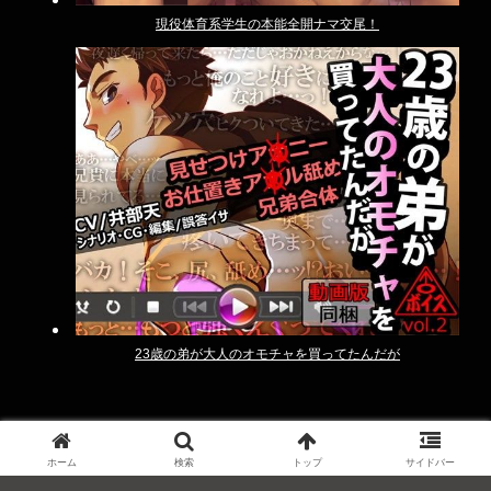
現役体育系学生の本能全開ナマ交尾！
23歳の弟が大人のオモチャを買ってたんだが
Copyright © 2019 げいたい│ゲイのエロ体験談 All Rights
ホーム
検索
トップ
サイドバー