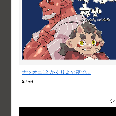
ナツオニ12 かくりよの夜で...
¥756
シ