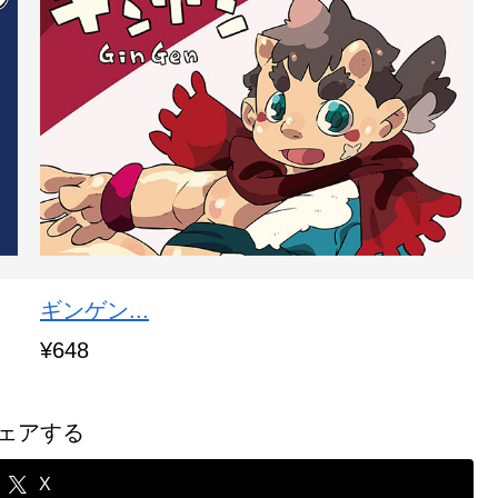
ギンゲン...
¥648
ェアする
X