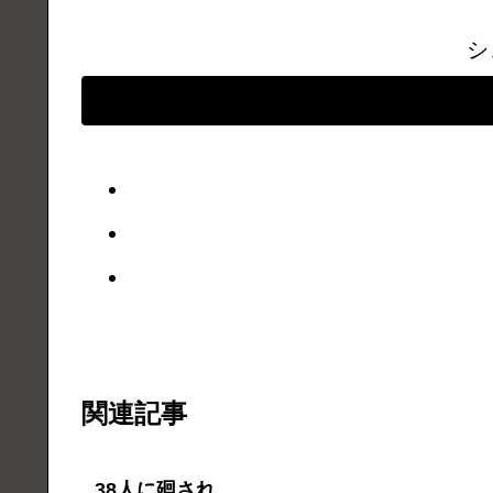
シ
関連記事
38人に廻され