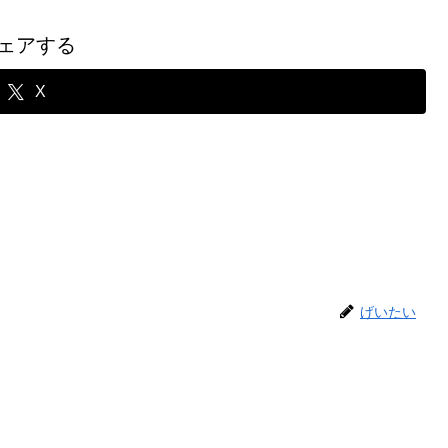
ェアする
X
げいたい