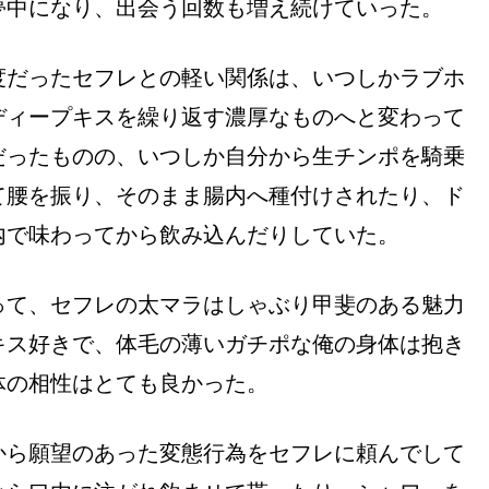
夢中になり、出会う回数も増え続けていった。
度だったセフレとの軽い関係は、いつしかラブホ
ディープキスを繰り返す濃厚なものへと変わって
だったものの、いつしか自分から生チンポを騎乗
て腰を振り、そのまま腸内へ種付けされたり、ド
内で味わってから飲み込んだりしていた。
って、セフレの太マラはしゃぶり甲斐のある魅力
キス好きで、体毛の薄いガチポな俺の身体は抱き
体の相性はとても良かった。
から願望のあった変態行為をセフレに頼んでして