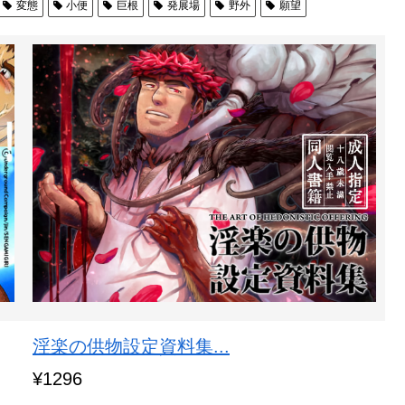
変態
小便
巨根
発展場
野外
願望
淫楽の供物設定資料集...
¥1296