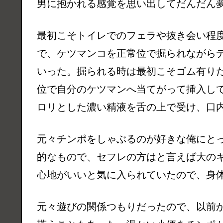
男に抱かれる感覚を思い出してだんだん
最初こそトイレでのフェラや抜き会い程
で、ケツマンコを正常位で掘られながら
いった。掘られる時は最初こそゴム有り
位で自分のケツマンへ当てがって挿入し
ロリとした濃い精液を舌の上で受け、口
元々チンポをしゃぶるのが好きな俺にと
的なもので、セフレの方はと言えば大の
心地がいいと気に入られていたので、身
元々遊びの関係つもりだったので、以前