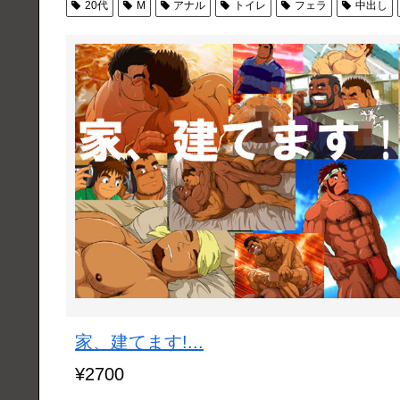
20代
M
アナル
トイレ
フェラ
中出し
家、建てます!...
¥2700