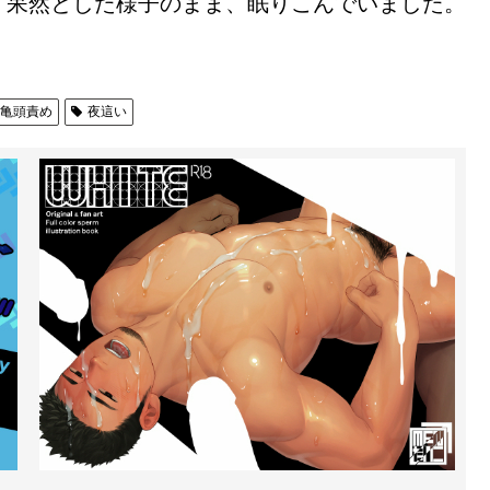
、呆然とした様子のまま、眠りこんでいました。
亀頭責め
夜這い