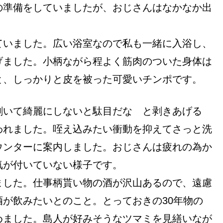
の準備をしていましたが、おじさんはなかなか出
ていました。広い浴室なので私も一緒に入浴し、
げました。小柄ながら程よく筋肉のついた身体は
と、しっかりと皮を被った可愛いチンポです。
剥いて綺麗にしないと駄目だな と剥きあげる
われました。咥え込みたい衝動を抑えてさっと洗
ウンターに案内しました。おじさんは疲れの為か
気が付いていない様子です。
ました。仕事柄貰い物の酒が沢山あるので、遠慮
が飲みたいとのこと。とっておきの30年物の
めました。島人が好みそうなツマミを見繕いなが