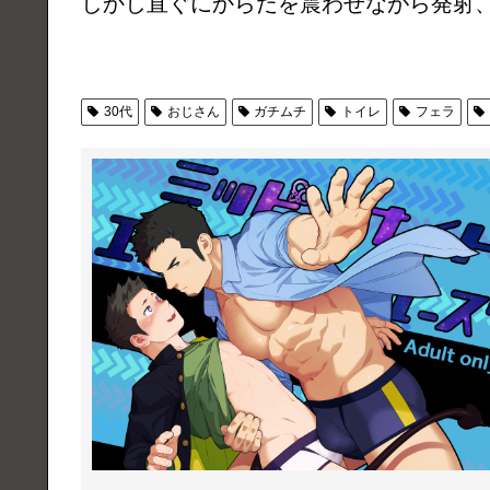
しかし直ぐにからだを震わせながら発射
30代
おじさん
ガチムチ
トイレ
フェラ