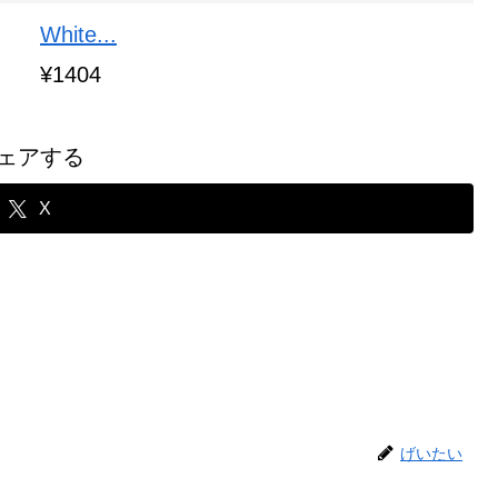
White...
¥1404
ェアする
X
げいたい