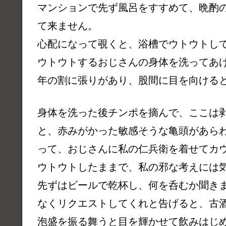
マンションで先ず風呂をすすめて、晩酌
て来ません。
心配になって覗くと、浴槽でウトウトし
ウトウトするおじさんの身体を洗ってあ
年の割に張りがあり、股間に目を向ける
身体を洗った後チンポを摘んで、ここは
と、赤みがかった敏感そうな亀頭があら
って、おじさんに私の仁兵衛を着せてカ
ウトウトしたままで、私の邪な考えには
先ずはビールで乾杯し、何を呑むか聞き
なくリクエストしてくれと告げると、古酒
泡盛を振る舞うと目を輝かせて飲みはじ