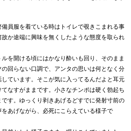
警備員服を着ている時はトイレで覗きこまれる事
何故か途端に興味を無くしたような態度を取られ
トルを開ける頃にはかなり酔いも回り、そのまま
ツの回らない口調で、アンタの思いは何となく分
話しています。そこが気に入ってるんだよと耳元
けてなすがままです。小さなチンポは硬く勃起ち
まです。ゆっくり剥きあげるどすでに発射寸前の
声をあげながら、必死にこらえている様子で